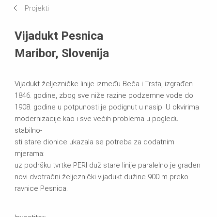
Projekti
Sistemi u primjeni
Vijadukt Pesnica
Maribor, Slovenija
Vijadukt željezničke linije između Beča i Trsta, izgrađen
1846. godine, zbog sve niže razine podzemne vode do
1908. godine u potpunosti je podignut u nasip. U okvirima
modernizacije kao i sve većih problema u pogledu
stabilno-
sti stare dionice ukazala se potreba za dodatnim
mjerama:
uz podršku tvrtke PERI duž stare linije paralelno je građen
novi dvotračni željeznički vijadukt dužine 900 m preko
ravnice Pesnica.