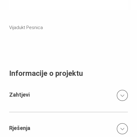
Vijadukt Pesnica
Informacije o projektu
Zahtjevi
Ovaj cjelokupni armiranobetonski objekt sastoji se od
sedam segmenata dužine po 112 m te dva rubna
segmenta dužine po 56 m. Vijadukt nose stupovi visine
Rješenja
do 14,50 m i promjera 1,60 m koji su se izvodili SRS