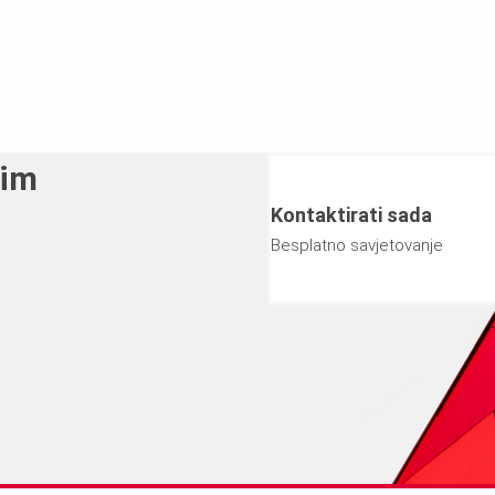
šim
Kontaktirati sada
Besplatno savjetovanje
am pomoći.