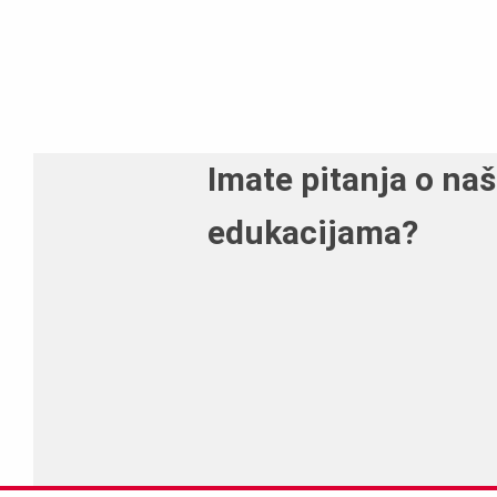
Imate pitanja o na
edukacijama?
Kontaktirajte nas – rado ćemo V