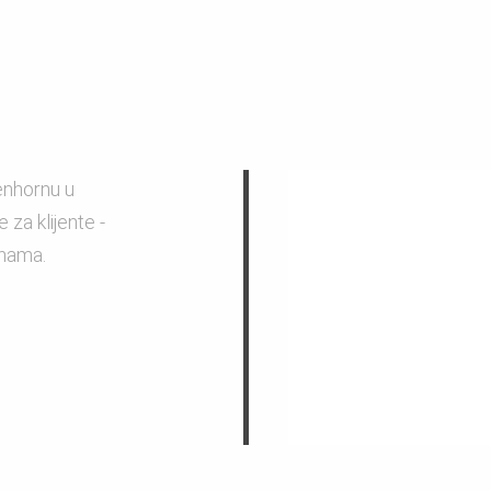
enhornu u
za klijente -
inama.