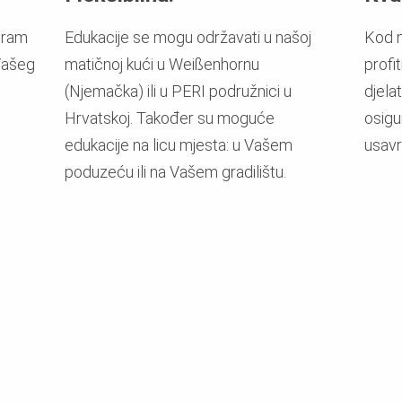
gram
Edukacije se mogu održavati u našoj
Kod n
Vašeg
matičnoj kući u Weißenhornu
profi
(Njemačka) ili u PERI podružnici u
djela
Hrvatskoj. Također su moguće
osigu
edukacije na licu mjesta: u Vašem
usavr
poduzeću ili na Vašem gradilištu.