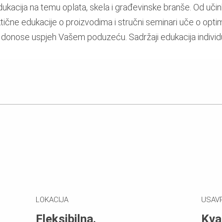
cija na temu oplata, skela i građevinske branše. Od učink
ktične edukacije o proizvodima i stručni seminari uče o opti
a donose uspjeh Vašem poduzeću. Sadržaji edukacija individ
LOKACIJA
USAV
Fleksibilna.
Kval