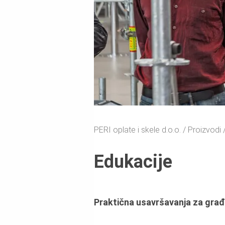
PERI oplate i skele d.o.o.
Proizvodi
Edukacije
Praktična usavršavanja za građ