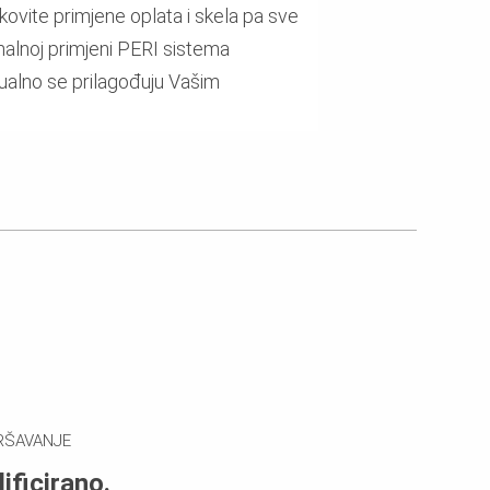
ovite primjene oplata i skela pa sve
malnoj primjeni PERI sistema
ualno se prilagođuju Vašim
RŠAVANJE
ificirano.