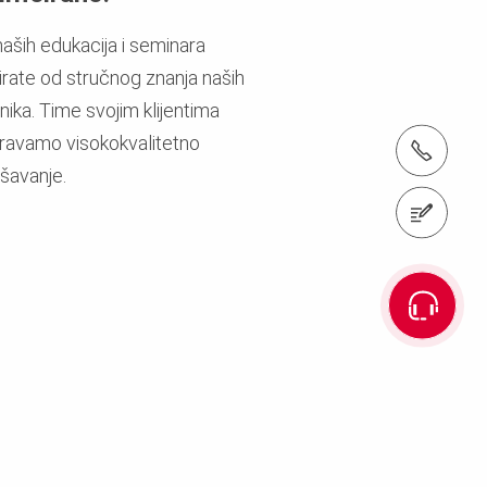
aših edukacija i seminara
tirate od stručnog znanja naših
tnika. Time svojim klijentima
ravamo visokokvalitetno
Tel.: +385 49 382 949
šavanje.
Pošaljite upit