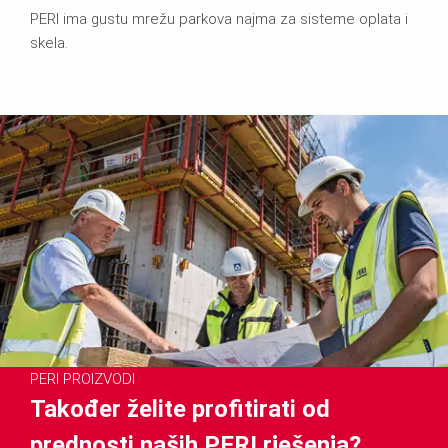
PERI ima gustu mrežu parkova najma za sisteme oplata i
skela.
PERI PROIZVODI
Također želite profitirati od
prednosti naših PERI rješenja?