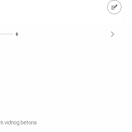
Pošaljite upit
6
ti vidnog betona