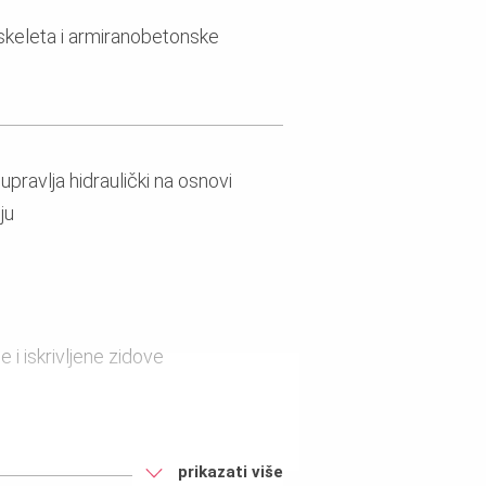
 skeleta i armiranobetonske
pravlja hidraulički na osnovi
ju
 i iskrivljene zidove
prikazati više