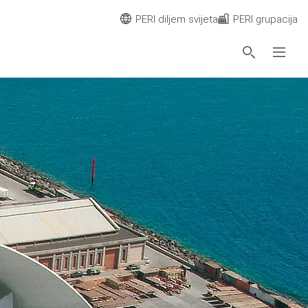
PERI diljem svijeta
PERI grupacija