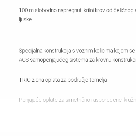
100 m slobodno napregnuti krilni krov od čeličnog
ljuske
Specijalna konstrukcija s voznim kolicima kojom se u
ACS samopenjajućeg sistema za krovnu konstrukci
TRIO zidna oplata za područje temelja
Penjajuće oplate za simetrično raspoređene, kružne
PERI UP nosiva skela za podupiranje krilnog krova