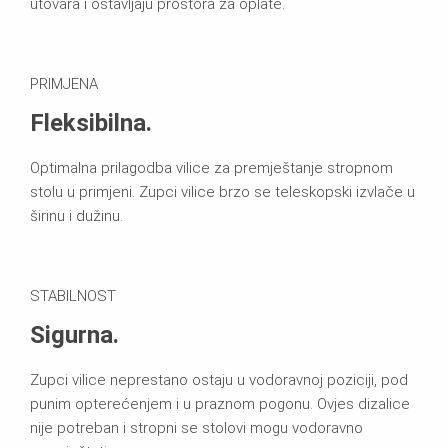
utovara i ostavljaju prostora za oplate.
PRIMJENA
Fleksibilna.
Optimalna prilagodba vilice za premještanje stropnom
stolu u primjeni. Zupci vilice brzo se teleskopski izvlače u
širinu i dužinu.
STABILNOST
Sigurna.
Zupci vilice neprestano ostaju u vodoravnoj poziciji, pod
punim opterećenjem i u praznom pogonu. Ovjes dizalice
nije potreban i stropni se stolovi mogu vodoravno