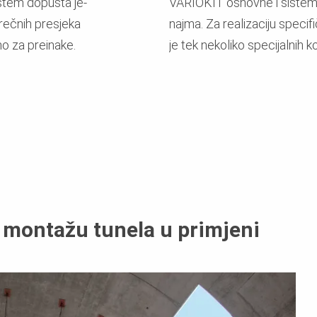
stem dopušta je-
VARIOKIT osnovne i sistem
prečnih presjeka
najma. Za realizaciju specif
no za preinake.
je tek nekoliko specijalnih 
 montažu tunela u primjeni