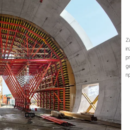
Z
i
p
g
np