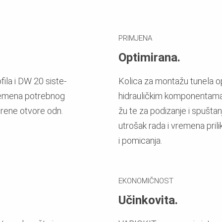
PRIMJENA
Optimirana.
ila i DW 20 siste-
Kolica za montažu tunela o
remena potrebnog
hidrauličkim komponentama
idrene otvore odn.
žu te za podizanje i spušta
utrošak rada i vremena pril
i pomicanja.
EKONOMIČNOST
Učinkovita.