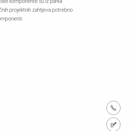
ske komponente su iz parka
ičnih projektnih zahtjeva potrebno
komponenti.
Tel.: +385 49 382 949
Pošaljite upit