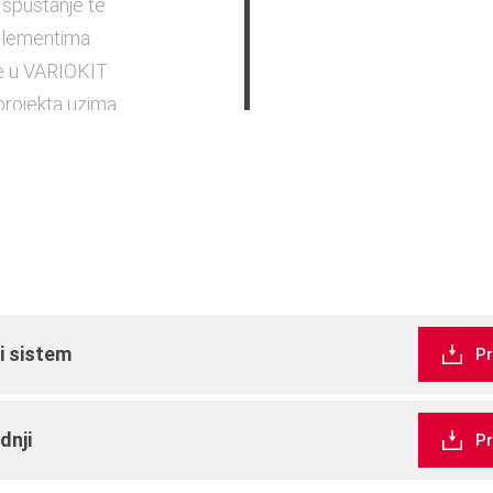
 spuštanje te
 elementima
je u VARIOKIT
projekta uzima
i sistem
P
dnji
P