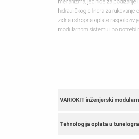
mehanizma, jedinice za podizanje i
hidrauličkog cilindra za rukovanje
zidne i stropne oplate raspoloživ 
modularnom sistemu i po potrebi 
se u obzir.
VARIOKIT inženjerski modularn
Tehnologija oplata u tunelogra