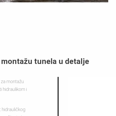
 montažu tunela u detalje
a za montažu
 hidraulikom i
 hidrauličkog