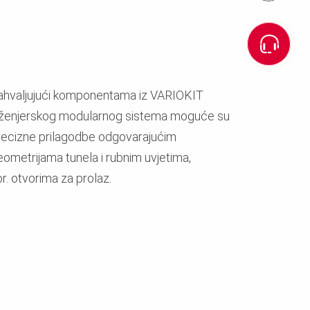
ahvaljujući komponentama iz VARIOKIT
nženjerskog modularnog sistema moguće su
recizne prilagodbe odgovarajućim
eometrijama tunela i rubnim uvjetima,
r. otvorima za prolaz.