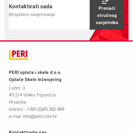
Kontaktirati sada
Pronaći
Besplatno savjetovanje
stručnog
savjetnika
PERI oplate i skele d.o.o.
Oplate Skele Inženjering
Lužec 3
49 214 Veliko Trgovišće
Hrvatska
telefon:
+385 (0)49 382 949
e-mail:
info@peri.com.hr
Kontaktirajte nas