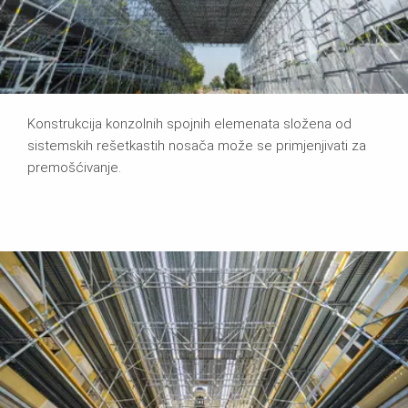
Konstrukcija konzolnih spojnih elemenata složena od
sistemskih rešetkastih nosača može se primjenjivati za
premošćivanje.