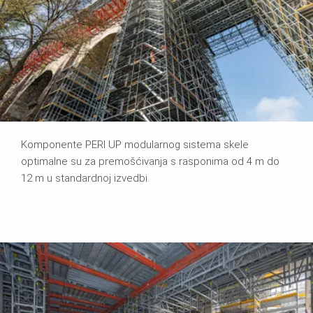
Komponente PERI UP modularnog sistema skele
optimalne su za premošćivanja s rasponima od 4 m do
12 m u standardnoj izvedbi.