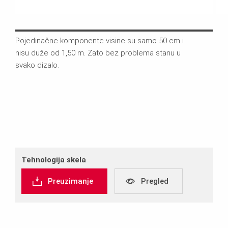
Pojedinačne komponente visine su samo 50 cm i
Podn
nisu duže od 1,50 m. Zato bez problema stanu u
dire
svako dizalo.
dopu
25 c
Tehnologija skela
Preuzimanje
Pregled