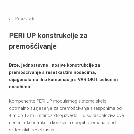
Primjena
Proizvodi
Tehnički podaci
PERI UP konstrukcije za
Brošure
premošćivanje
Brze, jednostavne i nosive konstrukcije za
premošćivanje s rešetkastim nosačima,
dijagonalama ili u kombinaciji s VARIOKIT čeličnim
nosačima.
Komponente PERI UP modularnog sistema skele
optimalno su rješenje za premošćivanja s rasponima od
4 m do 12 m u standardnoj izvedbi. Tu su raspoloživa dva
rješenja: konstrukcija konzolnih spojnih elemenata od
sistemskih rešetkastih