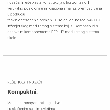
nosača ili rešetkasta konstrukcija s horizontalno ili
vertikalno pozicioniranim dijagonalama. Za premošćivanja
u području
teških opterećenja primjenjuju se čelični nosači VARIOKIT
inženjerskog modularnog sistema koji su kompatibilni s
osnovnim komponentama PERI UP modularnog sistema
skele.
REŠETKASTI NOSAČI
Kompaktni.
Mogu se transportirati i ugrađivati
i u skučenim radnim uvjetima.