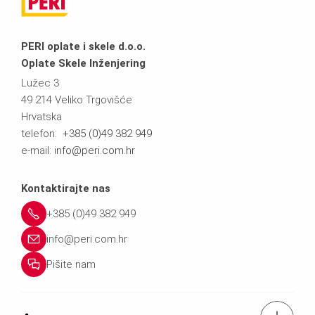
PERI oplate i skele d.o.o.
Oplate Skele Inženjering
Lužec 3
49 214 Veliko Trgovišće
Hrvatska
telefon:
+385 (0)49 382 949
e-mail:
info@peri.com.hr
Kontaktirajte nas
+385 (0)49 382 949
info@peri.com.hr
Pišite nam