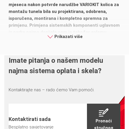
mjeseca nakon potvrde narudžbe VARIOKIT kolica za
montažu tunela bila su projektirana, odobrena,
isporučena, montirana i kompletno spremna za
primjenu. Primjena sistemskih komponenti uglavnom
iz parka najma donijela nam je također golemu
Prikazati više
uštedu troškova.
Imate pitanja o našem modelu
najma sistema oplata i skela?
Kontaktirajte nas – rado ćemo Vam pomoći.
Kontaktirati sada
Pronaći
Besplatno savjetovanje
stručnog