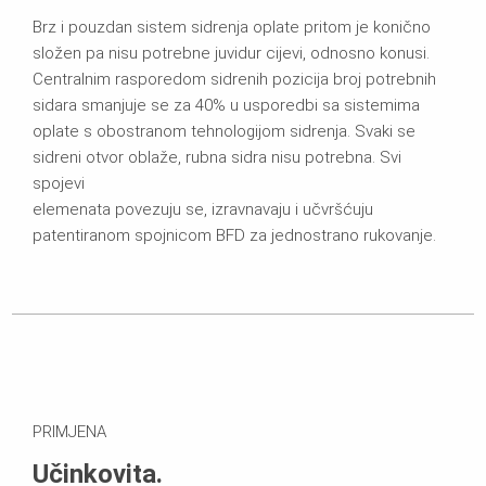
Brz i pouzdan sistem sidrenja oplate pritom je konično
složen pa nisu potrebne juvidur cijevi, odnosno konusi.
Centralnim rasporedom sidrenih pozicija broj potrebnih
sidara smanjuje se za 40% u usporedbi sa sistemima
oplate s obostranom tehnologijom sidrenja. Svaki se
sidreni otvor oblaže, rubna sidra nisu potrebna. Svi
spojevi
elemenata povezuju se, izravnavaju i učvršćuju
patentiranom spojnicom BFD za jednostrano rukovanje.
PRIMJENA
Učinkovita.