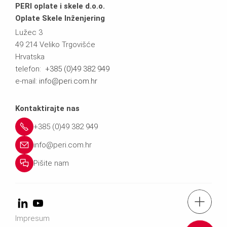
PERI oplate i skele d.o.o.
Oplate Skele Inženjering
Lužec 3
49 214 Veliko Trgovišće
Hrvatska
telefon:
+385 (0)49 382 949
e-mail:
info@peri.com.hr
Kontaktirajte nas
+385 (0)49 382 949
info@peri.com.hr
Pišite nam
Tel.: +385 49 3
Impresum