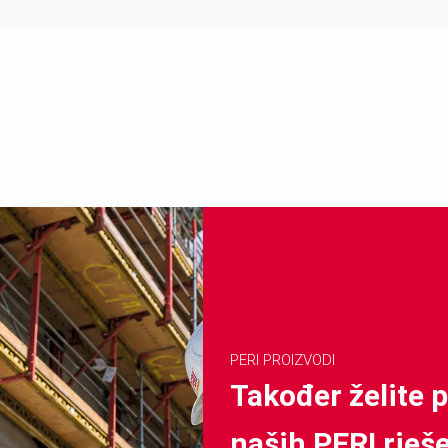
PERI PROIZVODI
Također želite p
naših PERI rješ