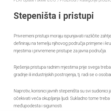
PERI oplate i skele d.o.o.
Proizvodi
Kategorije proiz
Stepeništa i pristupi
Privremeni pristupi moraju ispunjavati različite zah
definiraju na temelju njihovog područja primjene i k
mjestima i privremene pristupe za javna područja.
Rješenja pristupa radnim mjestima prije svega treba p
gradnje ili industrijskih postrojenja, tj. radi se o
Naprotiv, korisnici javnih stepeništa su svi sudion
očekivati veća okupljanja ljudi. Sukladno tome treba
međupodesta i sigurnosti.