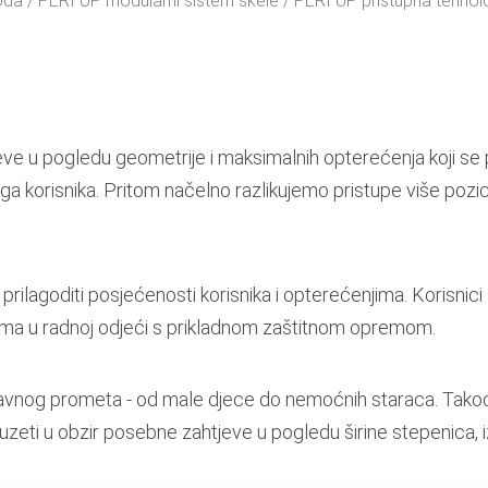
voda
PERI UP modularni sistem skele
PERI UP pristupna tehnol
tjeve u pogledu geometrije i maksimalnih opterećenja koji se
ruga korisnika. Pritom načelno razlikujemo pristupe više pozi
rilagoditi posjećenosti korisnika i opterećenjima. Korisnici 
 osobama u radnoj odjeći s prikladnom zaštitnom opremom.
ici javnog prometa - od male djece do nemoćnih staraca. Ta
 uzeti u obzir posebne zahtjeve u pogledu širine stepenica,