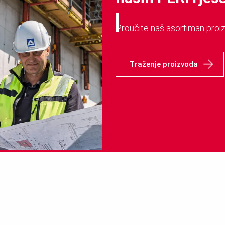
Proučite naš asortiman proi
Traženje proizvoda