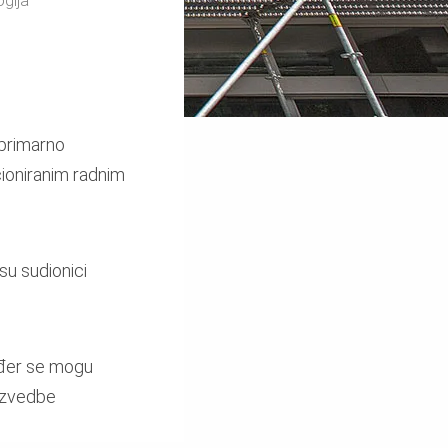
ogija
 primarno
cioniranim radnim
su sudionici
kođer se mogu
 izvedbe