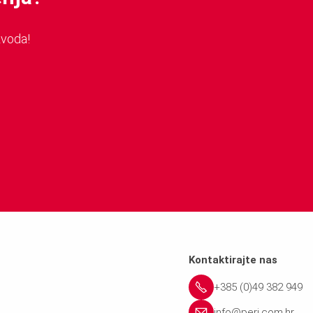
zvoda!
Kontaktirajte nas
+385 (0)49 382 949
info@peri.com.hr