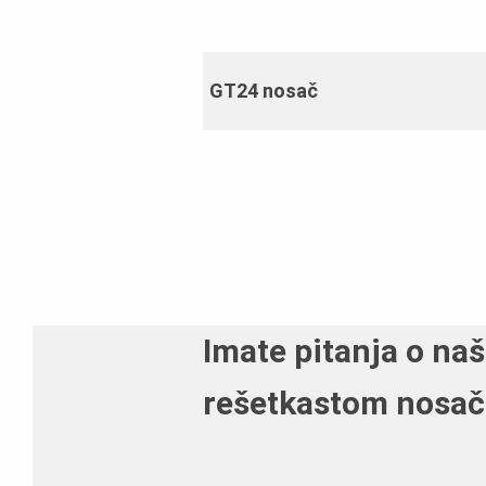
Ispunjena norma
GT24 nosač
Težina
Opterećenje
Imate pitanja o na
rešetkastom nosa
Standardne primjene