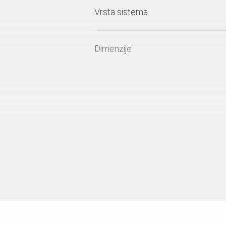
Vrsta sistema
Dimenzije
Materijal
Zaštita od korozije i površinski pr