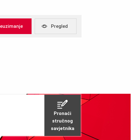
reuzimanje
Pregled
 kN,
,0 kNm,
Pronaći
stručnog
savjetnika