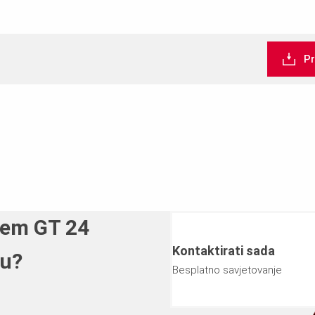
DIN EN 13377
P
5,9 kg/m
Dopuštena poprečna sila: 13,0
Dopuštena sila oslonca: 28 kN,
Dopušteni moment savijanja: 7
Ly: 8064 cm4
šem GT 24
Kontaktirati sada
ču?
Besplatno savjetovanje