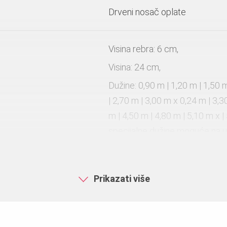
Drveni nosač oplate
Visina rebra: 6 cm,
Visina: 24 cm,
Dužine: 0,90 m | 1,20 m | 1,50 m
| 2,70 m | 3,00 m x 0,24 m | 3,3
m | 4,50 m | 4,80 m | 5,10 m x |
specijalne dužine moguće na u
Drvo
Prikazati više
emaz
Bez premaza