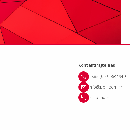
nosačima, MULTIFLEX
Nm²
Kontaktirajte nas
+385 (0)49 382 949
info@peri.com.hr
Pišite nam
ropnu oplatu s nosačima