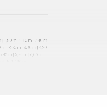
 | 1,80 m | 2,10 m | 2,40 m
0 m | 3,60 m | 3,90 m | 4,20
 5,40 m | 5,70 m | 6,00 m |
pit do 17,80 m