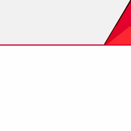
am pomoći.
VARIO GT 24 zidna oplata s 
stropna oplata s nosačima
Krutost na savijanje EL: 887 k
PERI CAD
Konfigurator za MULTIFLEX st