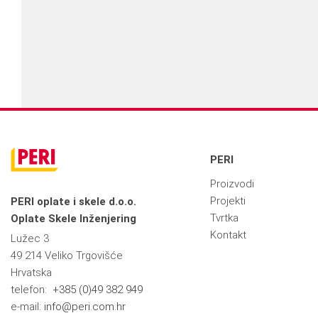
Kontaktirajte nas – rado ćemo V
Kompatibilnost s
Dodatne karakteristike
Digitalna rješenja
PERI
Proizvodi
Projekti
PERI oplate i skele d.o.o.
Softver
Tvrtka
Oplate Skele Inženjering
Kontakt
Lužec 3
49 214 Veliko Trgovišće
Aplikacije i alati
Hrvatska
telefon:
+385 (0)49 382 949
e-mail:
info@peri.com.hr