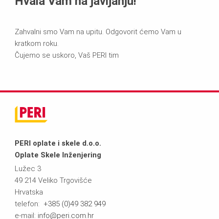
Hvala Vam na javljanju!
Zahvalni smo Vam na upitu. Odgovorit ćemo Vam u
kratkom roku.
Čujemo se uskoro, Vaš PERI tim
PERI oplate i skele d.o.o.
Oplate Skele Inženjering
Lužec 3
49 214 Veliko Trgovišće
Hrvatska
telefon:
+385 (0)49 382 949
e-mail:
info@peri.com.hr