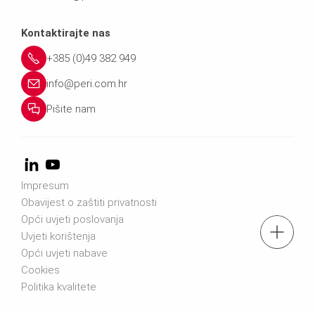
Kontaktirajte nas
+385 (0)49 382 949
info@peri.com.hr
Pišite nam
Impresum
Obavijest o zaštiti privatnosti
Opći uvjeti poslovanja
Tel.: +385 49 382 949
Uvjeti korištenja
Opći uvjeti nabave
Cookies
Pošaljite upit
Politika kvalitete