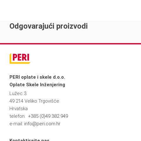
Odgovarajući proizvodi
PERI oplate i skele d.o.o.
Oplate Skele Inženjering
Lužec 3
49 214 Veliko Trgovišće
Hrvatska
telefon:
+385 (0)49 382 949
e-mail:
info@peri.com.hr
Kontaktirajte nas